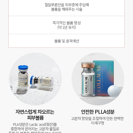
힐알루론산을 피부층에 주입해
볼륨을 채워주는 시술
즉각적인 볼륨 형성
(약 1년 유지)
볼륨 및 윤곽개선
자연스럽게 차오르는 
안전한 PLLA성분
피부볼륨
고분자 함량을 조절하여 만든 완벽한 
미세구형
PLA성분은 Lactic acid(젖산)를 
중합하여 얻어지는 고분자 물질로 