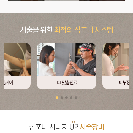
시술을 위한
최적의 심포니 시스템
스킨케어
1:1 맞춤진료
피부정밀
심포니 시너지
UP
시술장비