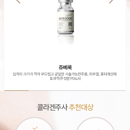
쥬베룩
입자의 크기가 작아 부드럽고 균일한 시술가능
잔주름, 피부결, 흉터개선에 
효과적
(주성분:PDLLA)
콜라겐주사
추천대상