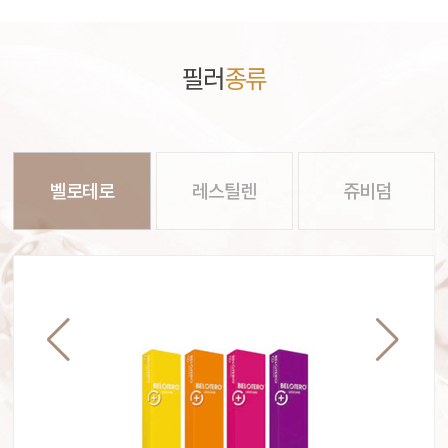
필러
종류
벨로테로
레스틸렌
쥬비덤