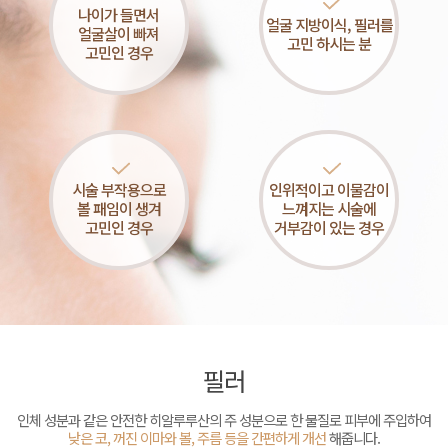
나이가 들면서
얼굴 지방이식, 필러를
얼굴살이 빠져
고민 하시는 분
고민인 경우
시술 부작용으로
인위적이고 이물감이
볼 패임이 생겨
느껴지는 시술에
고민인 경우
거부감이 있는 경우
필러
인체 성분과 같은 안전한 히알루루산의 주 성분으로 한 물질로
피부에 주입하여
낮은 코, 꺼진 이마와 볼, 주름 등을 간편하게 개선
해줍니다.