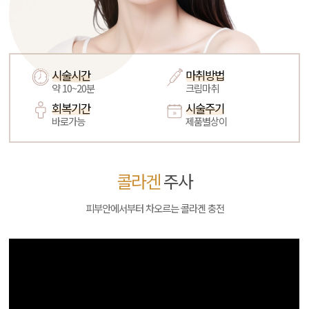
시술시간
마취방법
약 10~20분
크림마취
회복기간
시술주기
바로가능
제품별상이
콜라겐
주사
피부안에서부터 차오르는 콜라겐 충전